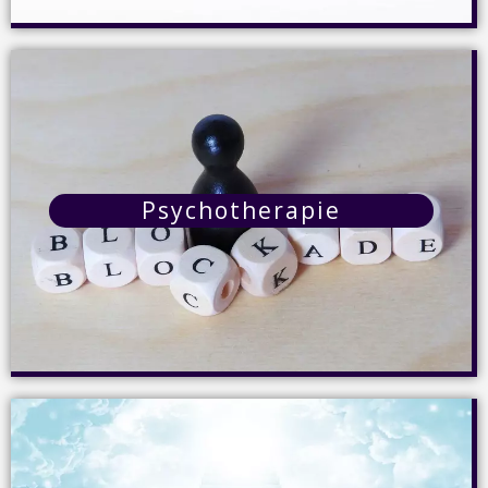
Oberon-System
Das Oberon-System arbeitet mit der NLS-Methode
(nichtlineare Systemanalyse) und ist ein neuartiges
Diagnoseverfahren, mit dem bereits beginnende
Krankheiten frühzeitig diagnostiziert werden können.
Psychotherapie
Darüberhinaus kann es auch die Wirksamkeit
verschiedener Heilmittel aufzeigen.
Details
Psychotherapie
Bei der Psychotherapie werden, mit unterschiedlichen