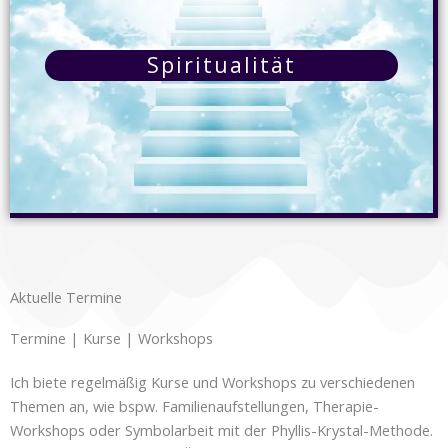
Methoden, Störungen des Denkens, Handelns und
Erlebens zunächst identifiziert und anschließend
therapiert. Ich arbeite unter anderem sehr erfolgreich
Spiritualität
mit der "Familienaufstellung" und der "Heilung des
inneren Kindes".
Details
Spiritualität
Aktuelle Termine
Ein Jenseitskontakt kann eine große Hilfe bei der
Trauerarbeit sein. Manchmal sind Fragen offen
Termine | Kurse | Workshops
geblieben, ein Abschied war nicht mehr möglich oder
man möchten wissen, ob es der Person in der
Ich biete regelmäßig Kurse und Workshops zu verschiedenen
geistigen Welt gut geht. Hier kann ein Jenseitskontakt
Themen an, wie bspw. Familienaufstellungen, Therapie-
hilfreich und heilend sein.
Workshops oder Symbolarbeit mit der Phyllis-Krystal-Methode.