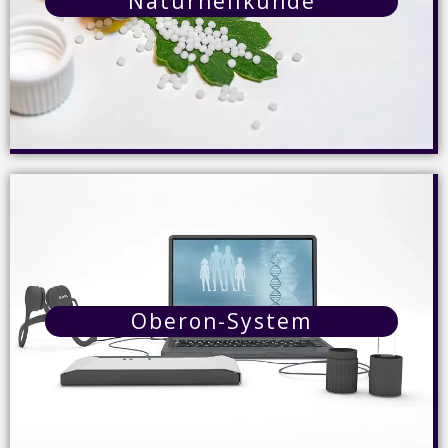
Naturheilkunde
Naturheilkunde
Die Naturheilkunde hat das Ziel, die
Selbstheilungskräfte zu unterstützen und
Ungleichgewichte im Körper und Geist
auszubalancieren. Mein Leistungsspektrum umfasst die
Oberon-System
Homöopathie, Behandlungen mit Schüssler-Salzen
sowie die Mikronährstoff- und Phytotherapie.
Details